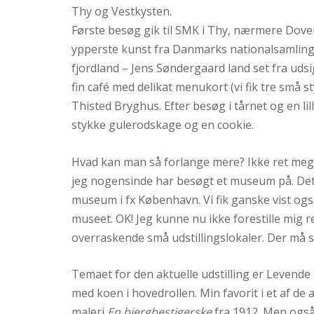
Thy og Vestkysten.
Første besøg gik til SMK i Thy, nærmere Dover
ypperste kunst fra Danmarks nationalsamling 
fjordland – Jens Søndergaard land set fra ud
fin café med delikat menukort (vi fik tre små 
Thisted Bryghus. Efter besøg i tårnet og en lil
stykke gulerodskage og en cookie.
Hvad kan man så forlange mere? Ikke ret meget
jeg nogensinde har besøgt et museum på. Det va
museum i fx København. Vi fik ganske vist også a
museet. OK! Jeg kunne nu ikke forestille mig r
overraskende små udstillingslokaler. Der må s
Temaet for den aktuelle udstilling er Levende 
med koen i hovedrollen. Min favorit i et af de
maleri
En bjergbestigerske
fra 1912. Men ogs