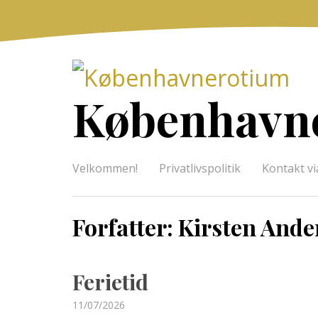
Skip
to
content
København
Velkommen!
Privatlivspolitik
Kontakt vi
Forfatter:
Kirsten Ande
Ferietid
Posted
11/07/2026