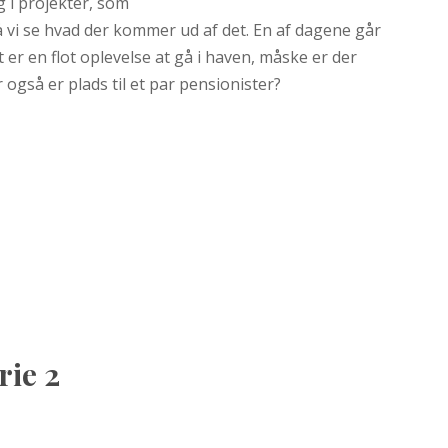
g i projekter, som
å vi se hvad der kommer ud af det. En af dagene går
et er en flot oplevelse at gå i haven, måske er der
 også er plads til et par pensionister?
ie 2