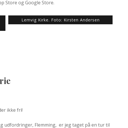
p Store og Google Store.
Lemvig Kirke. Foto: Kirsten Andersen
rie
r ikke fri!
udfordringer, Flemming, er jeg taget på en tur til