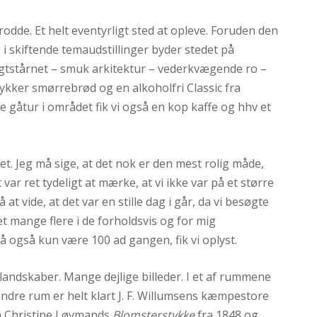
odde. Et helt eventyrligt sted at opleve. Foruden den
i skiftende temaudstillinger byder stedet på
sigtstårnet – smuk arkitektur – vederkvægende ro –
stykker smørrebrød og en alkoholfri Classic fra
le gåtur i området fik vi også en kop kaffe og hhv et
. Jeg må sige, at det nok er den mest rolig måde,
r ret tydeligt at mærke, at vi ikke var på et større
t vide, at det var en stille dag i går, da vi besøgte
et mange flere i de forholdsvis og for mig
å også kun være 100 ad gangen, fik vi oplyst.
landskaber. Mange dejlige billeder. I et af rummene
 andre rum er helt klart J. F. Willumsens kæmpestore
å Christine Løvmands
Blomsterstykke
fra 1848 og