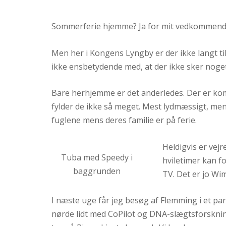
on
Sommerferie hjemme? Ja for mit vedkommend
Men her i Kongens Lyngby er der ikke langt ti
ikke ensbetydende med, at der ikke sker noget
Bare herhjemme er det anderledes. Der er komm
fylder de ikke så meget. Mest lydmæssigt, men 
fuglene mens deres familie er på ferie.
Heldigvis er vej
Tuba med Speedy i
hviletimer kan fo
baggrunden
TV. Det er jo Wim
I næste uge får jeg besøg af Flemming i et pa
nørde lidt med CoPilot og DNA-slægtsforsknin