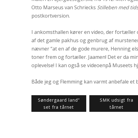
Otto Marseus van Schriecks
Stilleben med tids
postkortversion.
I ankomsthallen kører en video, der fortælle
af det gamle pakhus og genbrug af murstenene.
nævner “at en af de gode murere, Henning els
toner frem og fortæller. Jaamen! Det er da min
oplevelse! I kan også se videoenpå Museets 
Både jeg og Flemming kan varmt anbefale et
Søndergaard land”
SMK udsigt fra
set fra tårnet
tårnet