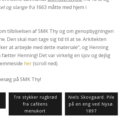
el og slange fra
1663 måtte med hjem i
r om tilblivelsen af SMK Thy og om genopbygningen
 Den skal man tage sig tid til at se. Arkitekten
ker at arbejde med dette materiale”, og Henning
 fætter Henning! Det var virkelig en sjov og dejlig
hjemmeside
her
(scroll ned).
 besøg på SMK Thy!
Tre stykker rugbrød
Niels Skovgaard. Pile
fra caféens
på en eng ved Nysø.
menukort
1897