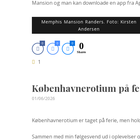
Mansion og man kan downloade en app fra Ap
Memphis Mansion Randers. Foto: Kirsten
Andersen
0
0
0
0
Shares
1
Københavnerotium på fe
Posted
01/06/2026
on
Københavnerotium er taget på ferie, men holde
Sammen med min følgesvend ud i oplevelser og 