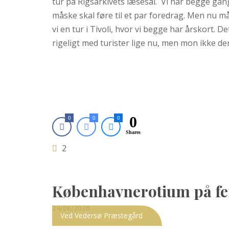
tur på Rigsarkivets læsesal. Vi har begge gan
måske skal føre til et par foredrag. Men nu m
vi en tur i Tivoli, hvor vi begge har årskort. D
rigeligt med turister lige nu, men mon ikke der
0
0
0
0
Shares
2
Københavnerotium på fer
Posted
24/06/2026
Ved Vedersø Præstegård
on