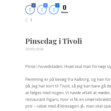
0
0
0
0
Shares
1
Pinsedag i Tivoli
Posted
25/05/2026
on
Pinse i hovedstaden. Hvad skal man fornøje s
Flemming er på besøg fra Aalborg, og han fores
på. Jeg har kort til Tivoli, så jeg kan bare gå d
at følges med nogen. Vi havde aftalt at mødes kl
restaurant Figaro, hvor vi fik en smørrebrødst
pris – rabat med Ældresagen 💰- man skal spa