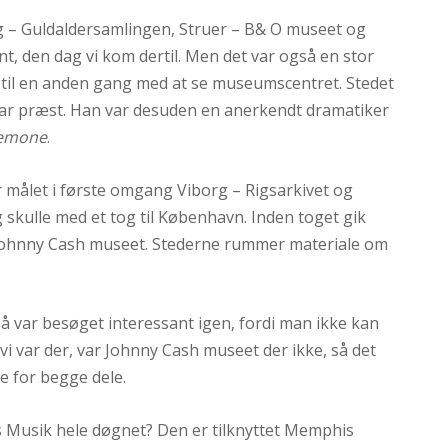
vig – Guldaldersamlingen, Struer – B& O museet og
, den dag vi kom dertil. Men det var også en stor
e til en anden gang med at se museumscentret. Stedet
 var præst. Han var desuden en anerkendt dramatiker
nemone
.
 målet i første omgang Viborg – Rigsarkivet og
 skulle med et tog til København. Inden toget gik
Johnny Cash museet. Stederne rummer materiale om
å var besøget interessant igen, fordi man ikke kan
 vi var der, var Johnny Cash museet der ikke, så det
de for begge dele.
vis Musik hele døgnet? Den er tilknyttet Memphis