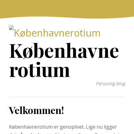
Skip
to
content
Københavne
rotium
Personlig blog
Velkommen!
Københavnerotium er genoplivet. Lige nu ligger