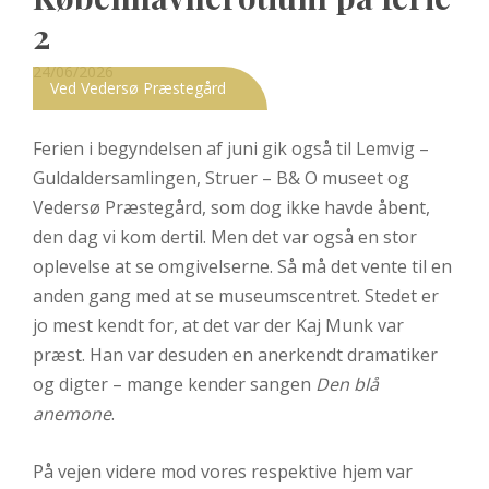
2
Posted
24/06/2026
Ved Vedersø Præstegård
on
Ferien i begyndelsen af juni gik også til Lemvig –
Guldaldersamlingen, Struer – B& O museet og
Vedersø Præstegård, som dog ikke havde åbent,
den dag vi kom dertil. Men det var også en stor
oplevelse at se omgivelserne. Så må det vente til en
anden gang med at se museumscentret. Stedet er
jo mest kendt for, at det var der Kaj Munk var
præst. Han var desuden en anerkendt dramatiker
og digter – mange kender sangen
Den blå
anemone
.
På vejen videre mod vores respektive hjem var