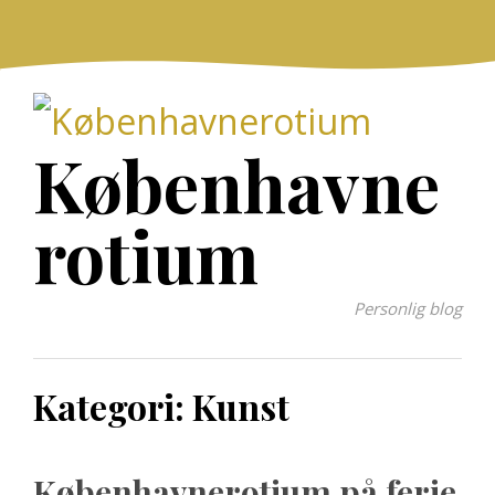
Skip
to
content
Københavne
rotium
Personlig blog
Kategori:
Kunst
Københavnerotium på ferie