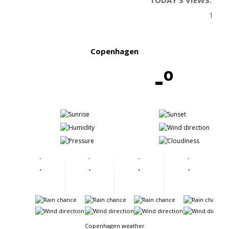
1
Copenhagen
-º
-
-
-
-
-
-
-
-
-
-
-
-
-
-
-
-
-
-
-
-
-
-
Copenhagen weather