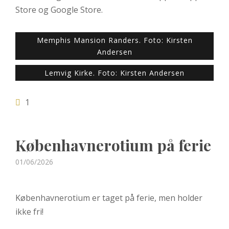
Store og Google Store.
Memphis Mansion Randers. Foto: Kirsten
Andersen
Lemvig Kirke. Foto: Kirsten Andersen
1
Københavnerotium på ferie
Posted
01/06/2026
on
Københavnerotium er taget på ferie, men holder
ikke fri!