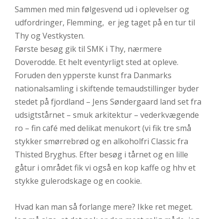
Sammen med min følgesvend ud i oplevelser og
udfordringer, Flemming, er jeg taget på en tur til
Thy og Vestkysten.
Første besøg gik til SMK i Thy, nærmere
Doverodde. Et helt eventyrligt sted at opleve.
Foruden den ypperste kunst fra Danmarks
nationalsamling i skiftende temaudstillinger byder
stedet på fjordland – Jens Søndergaard land set fra
udsigtstårnet – smuk arkitektur – vederkvægende
ro – fin café med delikat menukort (vi fik tre små
stykker smørrebrød og en alkoholfri Classic fra
Thisted Bryghus. Efter besøg i tårnet og en lille
gåtur i området fik vi også en kop kaffe og hhv et
stykke gulerodskage og en cookie.
Hvad kan man så forlange mere? Ikke ret meget.