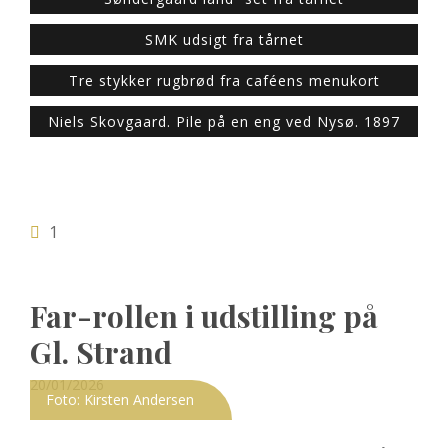
SMK udsigt fra tårnet
Tre stykker rugbrød fra caféens menukort
Niels Skovgaard. Pile på en eng ved Nysø. 1897
1
Far-rollen i udstilling på
Gl. Strand
Posted
20/01/2026
Foto: Kirsten Andersen
on