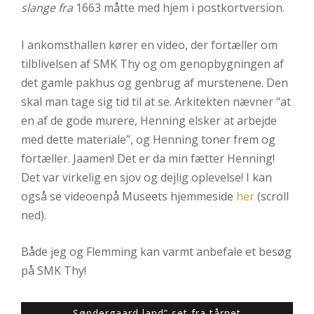
slange fra
1663 måtte med hjem i postkortversion.
I ankomsthallen kører en video, der fortæller om
tilblivelsen af SMK Thy og om genopbygningen af
det gamle pakhus og genbrug af murstenene. Den
skal man tage sig tid til at se. Arkitekten nævner “at
en af de gode murere, Henning elsker at arbejde
med dette materiale”, og Henning toner frem og
fortæller. Jaamen! Det er da min fætter Henning!
Det var virkelig en sjov og dejlig oplevelse! I kan
også se videoenpå Museets hjemmeside
her
(scroll
ned).
Både jeg og Flemming kan varmt anbefale et besøg
på SMK Thy!
Søndergaard land” set fra tårnet