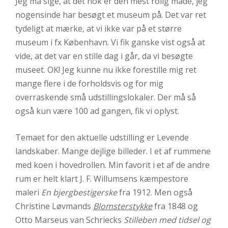
Jeg må sige, at det nok er den mest rolig måde, jeg
nogensinde har besøgt et museum på. Det var ret
tydeligt at mærke, at vi ikke var på et større
museum i fx København. Vi fik ganske vist også at
vide, at det var en stille dag i går, da vi besøgte
museet. OK! Jeg kunne nu ikke forestille mig ret
mange flere i de forholdsvis og for mig
overraskende små udstillingslokaler. Der må så
også kun være 100 ad gangen, fik vi oplyst.
Temaet for den aktuelle udstilling er Levende
landskaber. Mange dejlige billeder. I et af rummene
med koen i hovedrollen. Min favorit i et af de andre
rum er helt klart J. F. Willumsens kæmpestore
maleri
En bjergbestigerske
fra 1912. Men også
Christine Løvmands
Blomsterstykke
fra 1848 og
Otto Marseus van Schriecks
Stilleben med tidsel og