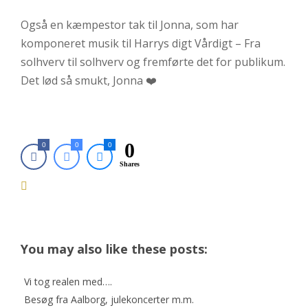
Også en kæmpestor tak til Jonna, som har
komponeret musik til Harrys digt Vårdigt – Fra
solhverv til solhverv og fremførte det for publikum.
Det lød så smukt, Jonna ❤️
0
0
0
0
Shares
You may also like these posts:
Vi tog realen med….
Besøg fra Aalborg, julekoncerter m.m.