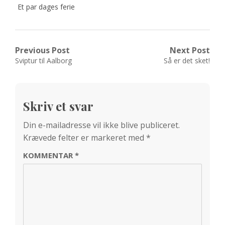
Et par dages ferie
Indlægsnavigation
Previous Post
Next Post
Previous
Next
Sviptur til Aalborg
Så er det sket!
post:
post:
Skriv et svar
Din e-mailadresse vil ikke blive publiceret.
Krævede felter er markeret med
*
KOMMENTAR
*