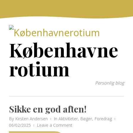
Skip
to
content
Københavne
rotium
Personlig blog
Sikke en god aften!
Posted
By
Kirsten Andersen
In
Aktiviteter
,
Bøger
,
Foredrag
on
on
06/02/2025
Leave a Comment
Sikke