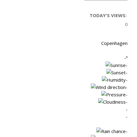
TODAY'S VIEWS:
0
Copenhagen
-º
-
-
-
-
-
-
-
-
-